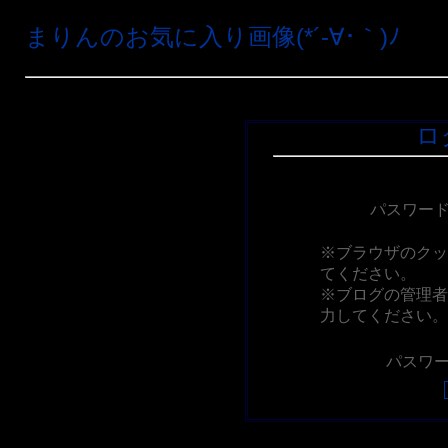
まりんのお気に入り画像(*´-∀･｀)ﾉ
ロ
パスワー
※ブラウザのクッ
てください。
※ブログの管理者
力してください。
パスワー