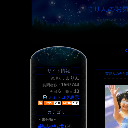
まりんのお気に
有名人の今と昔・おもし
サイト情報
芸能人の今と
まりん
管理人：
1567744
訪問者数：
6
13
今日:
昨日:
フォトログ表示
カテゴリー
～未分類～
芸能人の今と昔
(24)