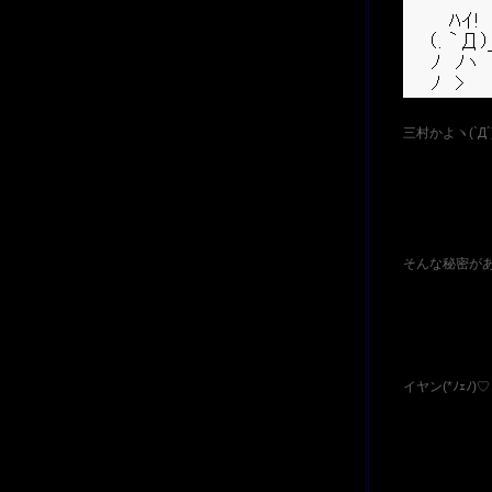
三村かよヽ(`Д´
そんな秘密があったの
イヤン(*ﾉｪﾉ)♡