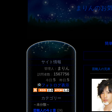
まりんのお気に
有名人の今と昔・おもし
簡
サイト情報
まりん
管理人：
芸能人の兄弟
1567756
訪問者数：
5
5
今日:
昨日:
フォトログ表示
カテゴリー
～未分類～
芸能人の今と昔
(24)